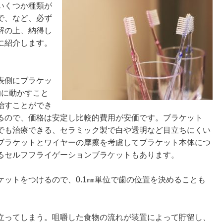
いくつか種類が
で、など、必ず
解の上、納得し
に紹介します。
表側にブラケッ
的に動かすこと
治すことができ
るので、価格は安定し比較的費用が安価です。ブラケット
でも治療できる、セラミック製で白や透明など目立ちにくい
ブラケットとワイヤーの摩擦を考慮してブラケット本体につ
るセルフフライゲーションブラケットもあります。
ットをつけるので、0.1㎜単位で歯の位置を決めることも
立ってしまう。咀嚼した食物の流れが装置によって貯留し、